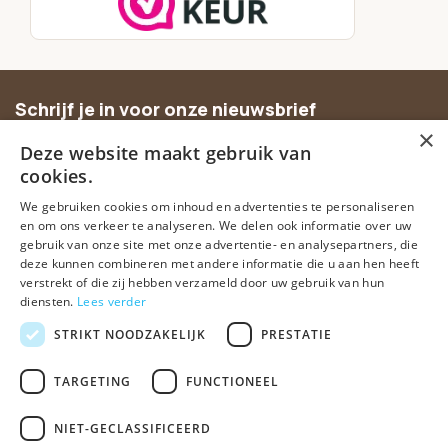
Schrijf je in voor onze nieuwsbrief
×
Ontvang inspiratie, nieuwe producten en exclusieve
Deze website maakt gebruik van
aanbiedingen.
cookies.
We gebruiken cookies om inhoud en advertenties te personaliseren
Abonneer
en om ons verkeer te analyseren. We delen ook informatie over uw
gebruik van onze site met onze advertentie- en analysepartners, die
deze kunnen combineren met andere informatie die u aan hen heeft
verstrekt of die zij hebben verzameld door uw gebruik van hun
diensten.
Lees verder
STRIKT NOODZAKELIJK
PRESTATIE
TARGETING
FUNCTIONEEL
© Spirituele winkel • Sinds 2006 • Dé vertrouwde spirituele webshop
van Nederland
NIET-GECLASSIFICEERD
Algemene voorwaarden
Disclaimer
Privacy Policy
Sitemap