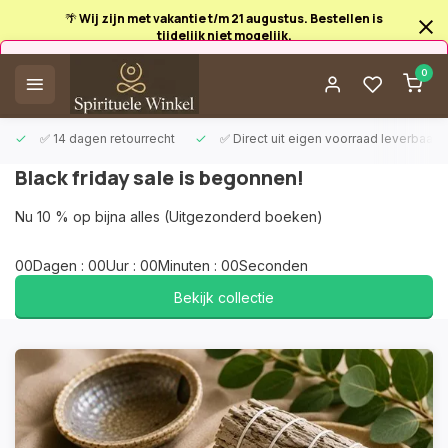
🌴 Wij zijn met vakantie t/m 21 augustus. Bestellen is
tijdelijk niet mogelijk.
Afrekenen is uitgeschakeld.
0
✅ 14 dagen retourrecht
✅ Direct uit eigen voorraad leverbaar
Black friday sale is begonnen!
Nu 10 % op bijna alles (Uitgezonderd boeken)
0
0
Dagen
:
0
0
Uur
:
0
0
Minuten
:
0
0
Seconden
Bekijk collectie