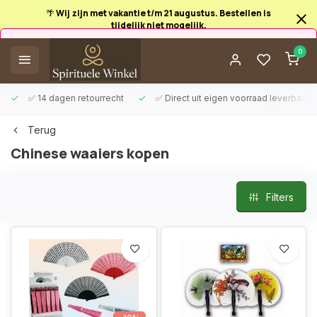
🌴 Wij zijn met vakantie t/m 21 augustus. Bestellen is
tijdelijk niet mogelijk.
Afrekenen is uitgeschakeld.
0
✅ 14 dagen retourrecht
✅ Direct uit eigen voorraad leverbaar
Terug
Chinese waaiers kopen
Filters