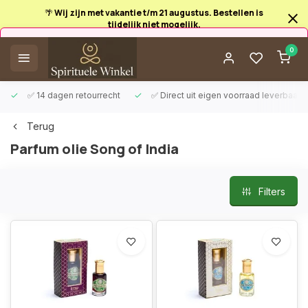
🌴 Wij zijn met vakantie t/m 21 augustus. Bestellen is
tijdelijk niet mogelijk.
Afrekenen is uitgeschakeld.
0
✅ 14 dagen retourrecht
✅ Direct uit eigen voorraad leverbaar
Terug
Parfum olie Song of India
Filters