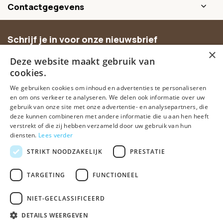
Contactgegevens
Schrijf je in voor onze nieuwsbrief
×
Ontvang inspiratie, nieuwe producten en exclusieve
Deze website maakt gebruik van
aanbiedingen.
cookies.
We gebruiken cookies om inhoud en advertenties te personaliseren
Abonneer
en om ons verkeer te analyseren. We delen ook informatie over uw
gebruik van onze site met onze advertentie- en analysepartners, die
deze kunnen combineren met andere informatie die u aan hen heeft
verstrekt of die zij hebben verzameld door uw gebruik van hun
diensten.
Lees verder
STRIKT NOODZAKELIJK
PRESTATIE
TARGETING
FUNCTIONEEL
© Spirituele winkel • Sinds 2006 • Dé vertrouwde spirituele webshop
van Nederland
NIET-GECLASSIFICEERD
Algemene voorwaarden
Disclaimer
Privacy Policy
Sitemap
DETAILS WEERGEVEN