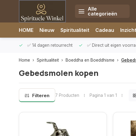
Alle
categorieën
Afrekenen is uitgeschakeld.
HOME
Nieuw
Spiritualiteit
Cadeau
Inzich
rzonden
✅ 14 dagen retourrecht
✅ Direct uit eigen voorr
Home
Spiritualiteit
Boeddha en Boeddhisme
Gebed
Gebedsmolen kopen
Filteren
7 Producten
Pagina 1 van 1