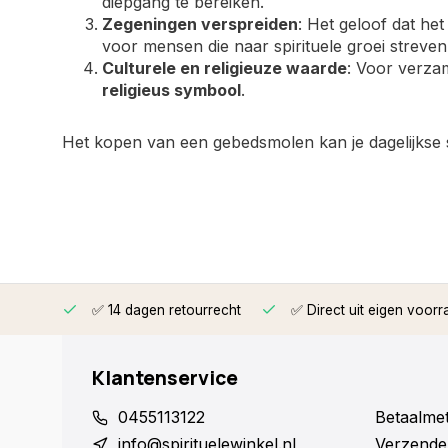
diepgang te bereiken.
Zegeningen verspreiden
: Het geloof dat he
voor mensen die naar spirituele groei streven
Culturele en religieuze waarde
: Voor verza
religieus symbool
.
Het kopen van een gebedsmolen kan je dagelijkse spi
rzonden
✅ 14 dagen retourrecht
✅ Direct uit eigen voorr
Klantenservice
0455113122
Betaalme
info@spirituelewinkel.nl
Verzende