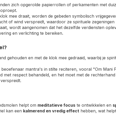
inden zich opgerolde papierrollen of perkamenten met dui
 oproept.
 klok mee draait, worden de gebeden symbolisch vrijgegeven
ucht of wind verspreidt, waardoor ze spirituele zegeninge
 draait, wordt aangenomen dat het dezelfde verdiensten oplev
ering en verlichting te bereiken.
el?
and gehouden en met de klok mee gedraaid, waarbij je spirit
de beoefenaar mantra's in stilte reciteren, vooral "Om Man
ltijd met respect behandeld, en het moet met de rechterhan
 verspreidt.
bedsmolen helpt om
meditatieve focus
te ontwikkelen en
s
wiel kan een
kalmerend en vredig effect
hebben, wat helpt