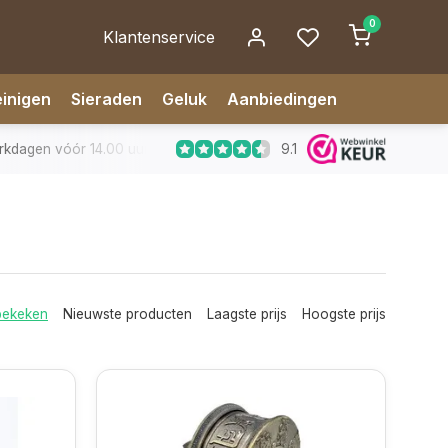
0
Klantenservice
inigen
Sieraden
Geluk
Aanbiedingen
9.1
dagen vóór 14.00 uur besteld, zelfde dag verzonden
✅ 14 da
bekeken
Nieuwste producten
Laagste prijs
Hoogste prijs