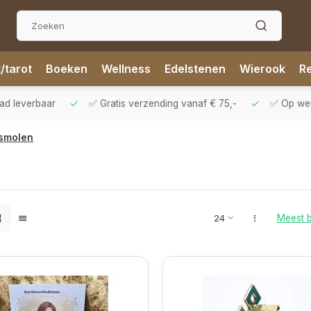
t/tarot
Boeken
Wellness
Edelstenen
Wierook
Re
aad leverbaar
✅ Gratis verzending vanaf € 75,-
✅ Op werk
smolen
Meest 