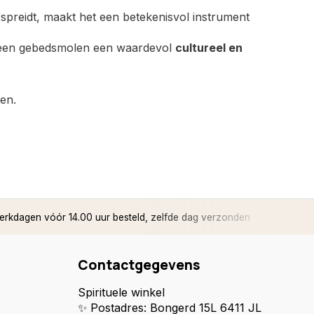
spreidt, maakt het een betekenisvol instrument
s een gebedsmolen een waardevol
cultureel en
pen.
rkdagen vóór 14.00 uur besteld, zelfde dag verzonden
✅ 14 d
Contactgegevens
Spirituele winkel
✨ Postadres: Bongerd 15L 6411 JL