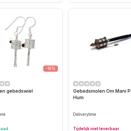
-18%
len gebedswiel
Gebedsmolen Om Mani P
Hum
ime
Deliverytime
raad
Tijdelijk niet leverbaar