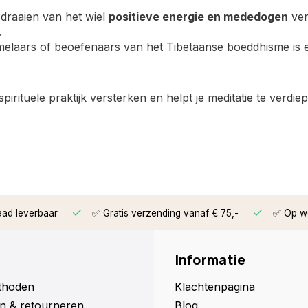
t draaien van het wiel
positieve energie en mededogen
ver
.
melaars of beoefenaars van het Tibetaanse boeddhisme i
rituele praktijk versterken en helpt je meditatie te verdie
aad leverbaar
✅ Gratis verzending vanaf € 75,-
✅ Op we
Informatie
thoden
Klachtenpagina
n & retourneren
Blog