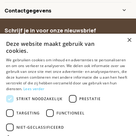
Contactgegevens
Schrijf je in voor onze nieuwsbrief
×
Ontvang inspiratie, nieuwe producten en exclusieve
Deze website maakt gebruik van
aanbiedingen.
cookies.
We gebruiken cookies om inhoud en advertenties te personaliseren
Abonneer
en om ons verkeer te analyseren. We delen ook informatie over uw
gebruik van onze site met onze advertentie- en analysepartners, die
deze kunnen combineren met andere informatie die u aan hen heeft
verstrekt of die zij hebben verzameld door uw gebruik van hun
diensten.
Lees verder
STRIKT NOODZAKELIJK
PRESTATIE
TARGETING
FUNCTIONEEL
© Spirituele winkel • Sinds 2006 • Dé vertrouwde spirituele webshop
van Nederland
NIET-GECLASSIFICEERD
Algemene voorwaarden
Disclaimer
Privacy Policy
Sitemap