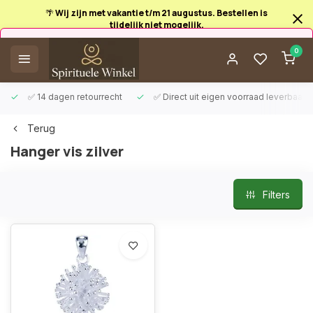
🌴 Wij zijn met vakantie t/m 21 augustus. Bestellen is
tijdelijk niet mogelijk.
Afrekenen is uitgeschakeld.
0
✅ 14 dagen retourrecht
✅ Direct uit eigen voorraad leverbaar
Terug
Hanger vis zilver
Filters