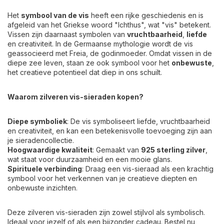
Het
symbool van de vis
heeft een rijke geschiedenis en is
afgeleid van het Griekse woord "Ichthus", wat "vis" betekent.
Vissen zijn daarnaast symbolen van
vruchtbaarheid
,
liefde
en creativiteit. In de Germaanse mythologie wordt de vis
geassocieerd met Freia, de godinmoeder. Omdat vissen in de
diepe zee leven, staan ze ook symbool voor het
onbewuste
,
het creatieve potentieel dat diep in ons schuilt.
Waarom zilveren vis-sieraden kopen?
Diepe symboliek
: De vis symboliseert liefde, vruchtbaarheid
en creativiteit, en kan een betekenisvolle toevoeging zijn aan
je sieradencollectie.
Hoogwaardige kwaliteit
: Gemaakt van
925 sterling zilver
,
wat staat voor duurzaamheid en een mooie glans.
Spirituele verbinding
: Draag een vis-sieraad als een krachtig
symbool voor het verkennen van je creatieve diepten en
onbewuste inzichten.
Deze zilveren vis-sieraden zijn zowel stijlvol als symbolisch.
Ideaal voor jezelf of als een bijzonder cadeau. Bestel nu