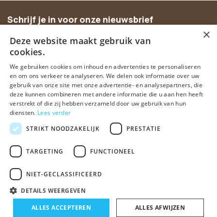
Schrijf je in voor onze nieuwsbrief
×
Ontvang inspiratie, nieuwe producten en exclusieve
Deze website maakt gebruik van
aanbiedingen.
cookies.
We gebruiken cookies om inhoud en advertenties te personaliseren
Abonneer
en om ons verkeer te analyseren. We delen ook informatie over uw
gebruik van onze site met onze advertentie- en analysepartners, die
deze kunnen combineren met andere informatie die u aan hen heeft
verstrekt of die zij hebben verzameld door uw gebruik van hun
diensten.
Lees verder
STRIKT NOODZAKELIJK
PRESTATIE
TARGETING
FUNCTIONEEL
© Spirituele winkel • Sinds 2006 • Dé vertrouwde spirituele webshop
van Nederland
NIET-GECLASSIFICEERD
Algemene voorwaarden
Disclaimer
Privacy Policy
Sitemap
DETAILS WEERGEVEN
ALLES ACCEPTEREN
ALLES AFWIJZEN