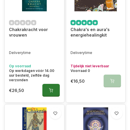
Chakrakracht voor
Chakra's en aura's
vrouwen
energiehealingkit
Deliverytime
Deliverytime
Op voorraad
Tijdelijk niet leverbaar
Op werkdagen vóór 14.00
Voorraad 0
uur besteld, zelfde dag
verzonden
€16,50
€26,50