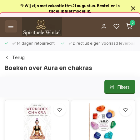
🌴 Wij zijn met vakantie t/m 21 augustus. Bestellen is
tijdelijk niet mogelijk.
Afrekenen is uitgeschakeld.
0
✅ 14 dagen retourrecht
✅ Direct uit eigen voorraad leverbaar
Terug
Boeken over Aura en chakras
Filters