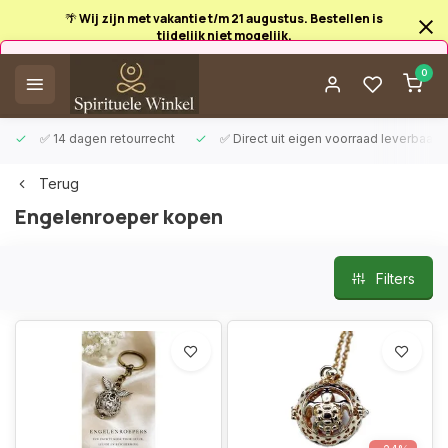
🌴 Wij zijn met vakantie t/m 21 augustus. Bestellen is
tijdelijk niet mogelijk.
Afrekenen is uitgeschakeld.
0
✅ 14 dagen retourrecht
✅ Direct uit eigen voorraad leverbaar
Terug
Engelenroeper kopen
Filters