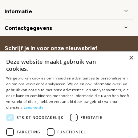
Informatie
Contactgegevens
Schrijf je in voor onze nieuwsbrief
×
Ontvang inspiratie, nieuwe producten en exclusieve
Deze website maakt gebruik van
aanbiedingen.
cookies.
We gebruiken cookies om inhoud en advertenties te personaliseren
Abonneer
en om ons verkeer te analyseren. We delen ook informatie over uw
gebruik van onze site met onze advertentie- en analysepartners, die
deze kunnen combineren met andere informatie die u aan hen heeft
verstrekt of die zij hebben verzameld door uw gebruik van hun
diensten.
Lees verder
STRIKT NOODZAKELIJK
PRESTATIE
TARGETING
FUNCTIONEEL
© Spirituele winkel • Sinds 2006 • Dé vertrouwde spirituele webshop