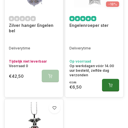
-18%
Zilver hanger Engelen
Engelenroeper ster
bel
Deliverytime
Deliverytime
Tijdelijk niet leverbaar
Op voorraad
Voorraad 0
Op werkdagen vóór 14.00
uur besteld, zelfde dag
verzonden
€42,50
€7,95
€6,50