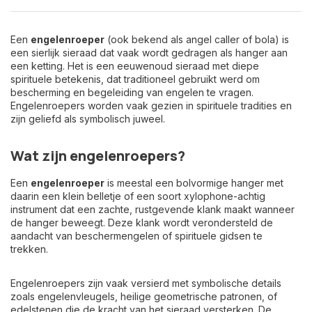
Een
engelenroeper
(ook bekend als
angel caller
of
bola
) is
een sierlijk sieraad dat vaak wordt gedragen als hanger aan
een ketting. Het is een eeuwenoud sieraad met diepe
spirituele betekenis, dat traditioneel gebruikt werd om
bescherming en begeleiding van engelen te vragen.
Engelenroepers worden vaak gezien in spirituele tradities en
zijn geliefd als symbolisch juweel.
Wat zijn engelenroepers?
Een
engelenroeper
is meestal een bolvormige hanger met
daarin een klein belletje of een soort xylophone-achtig
instrument dat een zachte, rustgevende klank maakt wanneer
de hanger beweegt. Deze klank wordt verondersteld de
aandacht van beschermengelen of spirituele gidsen te
trekken.
Engelenroepers zijn vaak versierd met symbolische details
zoals engelenvleugels, heilige geometrische patronen, of
edelstenen die de kracht van het sieraad versterken. De