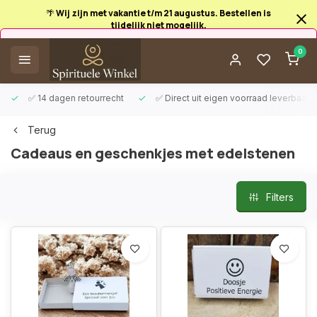
🌴 Wij zijn met vakantie t/m 21 augustus. Bestellen is
tijdelijk niet mogelijk.
Afrekenen is uitgeschakeld.
0
✅ 14 dagen retourrecht
✅ Direct uit eigen voorraad leverbaar
Terug
Cadeaus en geschenkjes met edelstenen
Filters