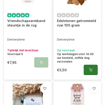
Vriendschapsarmband
Edelstenen getrommeld
steuntje in de rug
ruw 100 gram
Deliverytime
Deliverytime
Tijdelijk niet leverbaar
Op voorraad
Voorraad 0
Op werkdagen vóór 14.00
uur besteld, zelfde dag
verzonden
€7,95
€3,50