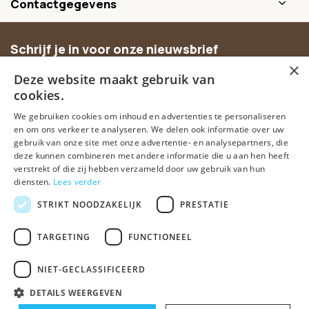
Contactgegevens
Schrijf je in voor onze nieuwsbrief
×
Ontvang inspiratie, nieuwe producten en exclusieve
Deze website maakt gebruik van
aanbiedingen.
cookies.
We gebruiken cookies om inhoud en advertenties te personaliseren
Abonneer
en om ons verkeer te analyseren. We delen ook informatie over uw
gebruik van onze site met onze advertentie- en analysepartners, die
deze kunnen combineren met andere informatie die u aan hen heeft
verstrekt of die zij hebben verzameld door uw gebruik van hun
diensten.
Lees verder
STRIKT NOODZAKELIJK
PRESTATIE
TARGETING
FUNCTIONEEL
© Spirituele winkel • Sinds 2006 • Dé vertrouwde spirituele webshop
van Nederland
NIET-GECLASSIFICEERD
Algemene voorwaarden
Disclaimer
Privacy Policy
Sitemap
DETAILS WEERGEVEN