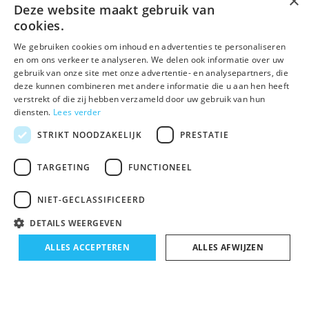
×
Deze website maakt gebruik van
Schrijf je in voor onze nieuwsbrief
cookies.
Ontvang inspiratie, nieuwe producten en exclusieve
We gebruiken cookies om inhoud en advertenties te personaliseren
aanbiedingen.
en om ons verkeer te analyseren. We delen ook informatie over uw
gebruik van onze site met onze advertentie- en analysepartners, die
deze kunnen combineren met andere informatie die u aan hen heeft
Abonneer
verstrekt of die zij hebben verzameld door uw gebruik van hun
diensten.
Lees verder
STRIKT NOODZAKELIJK
PRESTATIE
TARGETING
FUNCTIONEEL
NIET-GECLASSIFICEERD
© Spirituele winkel • Sinds 2006 • Dé vertrouwde spirituele webshop
DETAILS WEERGEVEN
van Nederland
ALLES ACCEPTEREN
ALLES AFWIJZEN
Algemene voorwaarden
Disclaimer
Privacy Policy
Sitemap