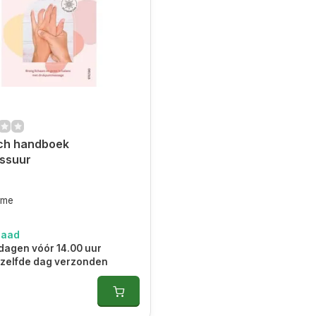
sch handboek
ssuur
ime
raad
dagen vóór 14.00 uur
 zelfde dag verzonden