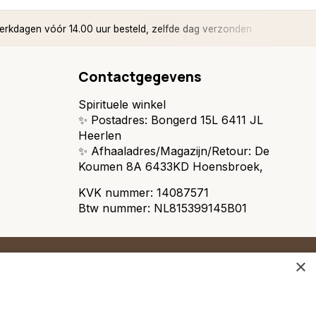
rkdagen vóór 14.00 uur besteld, zelfde dag verzonden
✅ 14 d
Contactgegevens
Spirituele winkel
✨ Postadres: Bongerd 15L 6411 JL
Heerlen
✨ Afhaaladres/Magazijn/Retour: De
Koumen 8A 6433KD Hoensbroek,
KVK nummer: 14087571
Btw nummer: NL815399145B01
×