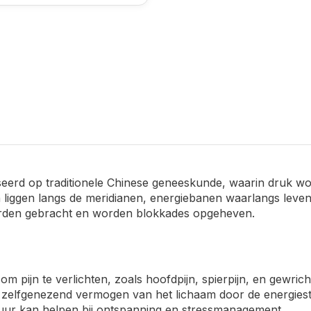
seerd op traditionele Chinese geneeskunde, waarin druk wo
 liggen langs de meridianen, energiebanen waarlangs leve
worden gebracht en worden blokkades opgeheven.
om pijn te verlichten, zoals hoofdpijn, spierpijn, en gewricht
t zelfgenezend vermogen van het lichaam door de energiest
uur kan helpen bij ontspanning en stressmanagement.