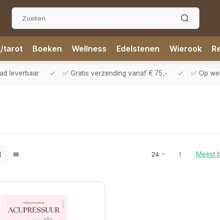
t/tarot
Boeken
Wellness
Edelstenen
Wierook
Re
aad leverbaar
✅ Gratis verzending vanaf € 75,-
✅ Op wer
Meest 