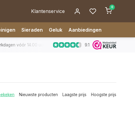
0
Klantenservice
inigen
Sieraden
Geluk
Aanbiedingen
9.1
kdagen vóór 14.00 uur besteld, zelfde dag verzonden
✅ 14 da
bekeken
Nieuwste producten
Laagste prijs
Hoogste prijs