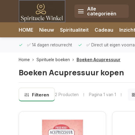
Alle
categorieën
Afrekenen is uitgeschakeld.
HOME
Nieuw
Spiritualiteit
Cadeau
Inzich
rzonden
✅ 14 dagen retourrecht
✅ Direct uit eigen voorr
Home
Spirituele boeken
Boeken Acupressuur
Boeken Acupressuur kopen
Filteren
2 Producten
Pagina 1 van 1