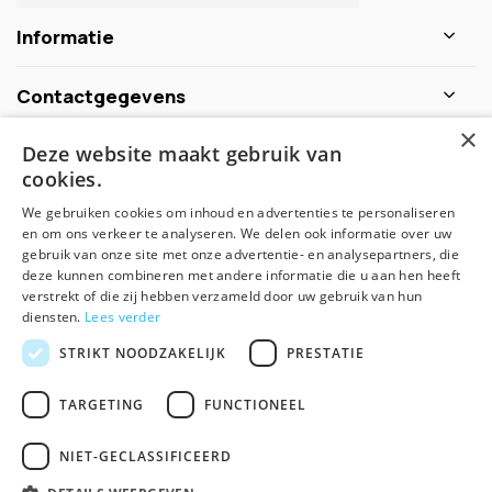
Informatie
Contactgegevens
×
Deze website maakt gebruik van
Schijf je nu in voor de nieuwsbrief
cookies.
We gebruiken cookies om inhoud en advertenties te personaliseren
Abonneer
en om ons verkeer te analyseren. We delen ook informatie over uw
gebruik van onze site met onze advertentie- en analysepartners, die
deze kunnen combineren met andere informatie die u aan hen heeft
verstrekt of die zij hebben verzameld door uw gebruik van hun
diensten.
Lees verder
STRIKT NOODZAKELIJK
PRESTATIE
TARGETING
FUNCTIONEEL
© Spirituele winkel - Theme made by
Pie
NIET-GECLASSIFICEERD
Algemene voorwaarden
Disclaimer
Privacy Policy
Sitemap