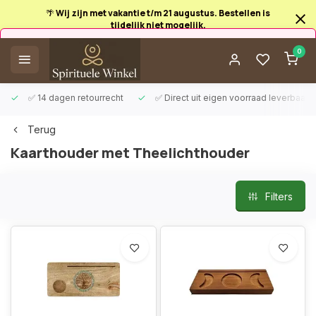
🌴 Wij zijn met vakantie t/m 21 augustus. Bestellen is
tijdelijk niet mogelijk.
Afrekenen is uitgeschakeld.
0
✅ 14 dagen retourrecht
✅ Direct uit eigen voorraad leverbaar
Terug
Kaarthouder met Theelichthouder
Filters