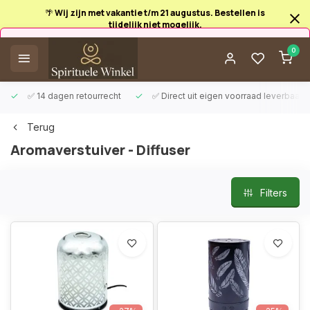
🌴 Wij zijn met vakantie t/m 21 augustus. Bestellen is
tijdelijk niet mogelijk.
Afrekenen is uitgeschakeld.
0
✅ 14 dagen retourrecht
✅ Direct uit eigen voorraad leverbaar
Terug
Aromaverstuiver - Diffuser
Filters