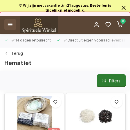
🌴 Wij zijn met vakantie t/m 21 augustus. Bestellen is
tijdelijk niet mogelijk.
Afrekenen is uitgeschakeld.
0
✅ 14 dagen retourrecht
✅ Direct uit eigen voorraad leverbaar
Terug
Hematiet
Filters