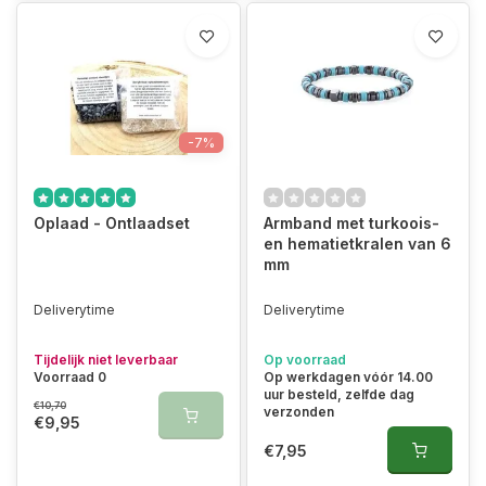
-7%
Oplaad - Ontlaadset
Armband met turkoois-
en hematietkralen van 6
mm
Deliverytime
Deliverytime
Tijdelijk niet leverbaar
Op voorraad
Voorraad 0
Op werkdagen vóór 14.00
uur besteld, zelfde dag
€10,70
verzonden
€9,95
€7,95