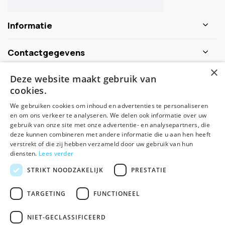
Informatie
Contactgegevens
×
Deze website maakt gebruik van
Schijf je nu in voor de nieuwsbrief
cookies.
We gebruiken cookies om inhoud en advertenties te personaliseren
Abonneer
en om ons verkeer te analyseren. We delen ook informatie over uw
gebruik van onze site met onze advertentie- en analysepartners, die
deze kunnen combineren met andere informatie die u aan hen heeft
verstrekt of die zij hebben verzameld door uw gebruik van hun
diensten.
Lees verder
STRIKT NOODZAKELIJK
PRESTATIE
TARGETING
FUNCTIONEEL
© Spirituele winkel - Theme made by
Pie
NIET-GECLASSIFICEERD
Algemene voorwaarden
Disclaimer
Privacy Policy
Sitemap