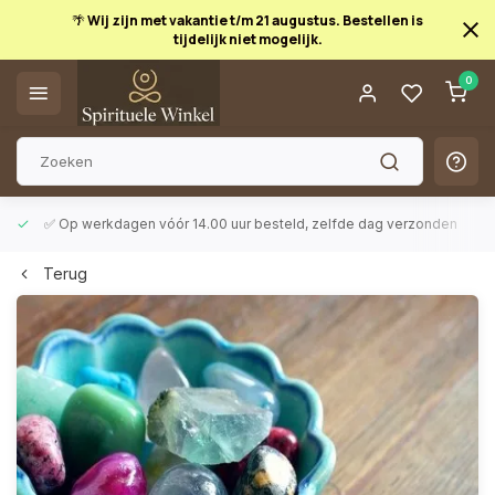
🌴 Wij zijn met vakantie t/m 21 augustus. Bestellen is
tijdelijk niet mogelijk.
0
✅ Op werkdagen vóór 14.00 uur besteld, zelfde dag verzonden
Terug