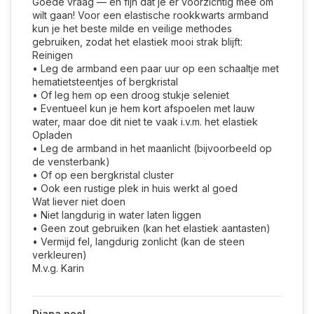
Goede vraag — en fijn dat je er voorzichtig mee om
wilt gaan! Voor een elastische rookkwarts armband
kun je het beste milde en veilige methodes
gebruiken, zodat het elastiek mooi strak blijft:
Reinigen
• Leg de armband een paar uur op een schaaltje met
hematietsteentjes of bergkristal
• Of leg hem op een droog stukje seleniet
• Eventueel kun je hem kort afspoelen met lauw
water, maar doe dit niet te vaak i.v.m. het elastiek
Opladen
• Leg de armband in het maanlicht (bijvoorbeeld op
de vensterbank)
• Of op een bergkristal cluster
• Ook een rustige plek in huis werkt al goed
Wat liever niet doen
• Niet langdurig in water laten liggen
• Geen zout gebruiken (kan het elastiek aantasten)
• Vermijd fel, langdurig zonlicht (kan de steen
verkleuren)
M.v.g. Karin
Diana poel