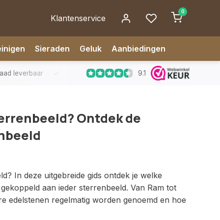
0
Klantenservice
inigen
Sieraden
Geluk
Aanbiedingen
9.1
kdagen vóór 14.00 uur besteld, zelfde dag verzonden
✅ 14 da
terrenbeeld? Ontdek de
enbeeld
eld? In deze uitgebreide gids ontdek je welke
dt gekoppeld aan ieder sterrenbeeld. Van Ram tot
dere edelstenen regelmatig worden genoemd en hoe