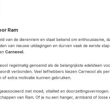
voor Ram
beeld van de dierenriem en staat bekend om enthousiasme, d
ouden van nieuwe uitdagingen en durven vaak de eerste stap 
van
Carneool
.
rneool regelmatig genoemd als de belangrijkste edelsteen v
ld wordt verbonden. Veel liefhebbers kiezen Carneool als pe
 of extra motivatie kunnen gebruiken.
associeerd met moed, vitaliteit en doorzettingsvermogen. 
chappen van Ram. Of je nu een hanger, armband of losse e