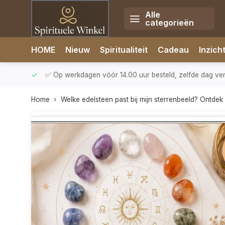
Alle
categorieën
HOME
Nieuw
Spiritualiteit
Cadeau
Inzich
rzonden
✅ 14 dagen retourrecht
✅ Direct uit eigen voorr
Home
Welke edelsteen past bij mijn sterrenbeeld? Ontdek