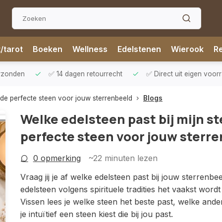
t/tarot
Boeken
Wellness
Edelstenen
Wierook
Re
aad leverbaar
✅ Gratis verzending vanaf € 75,-
✅ Op wer
 de perfecte steen voor jouw sterrenbeeld
Blogs
Welke edelsteen past bij mijn s
perfecte steen voor jouw sterr
0 opmerking
~22
minuten lezen
Vraag jij je af welke edelsteen past bij jouw sterrenbe
edelsteen volgens spirituele tradities het vaakst wor
Vissen lees je welke steen het beste past, welke an
je intuïtief een steen kiest die bij jou past.