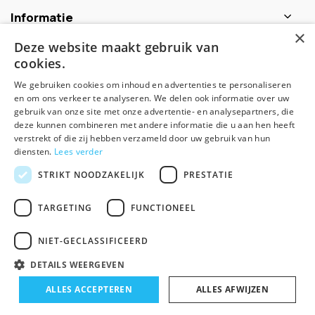
Informatie
×
Deze website maakt gebruik van
Contactgegevens
cookies.
We gebruiken cookies om inhoud en advertenties te personaliseren
en om ons verkeer te analyseren. We delen ook informatie over uw
Schijf je nu in voor de nieuwsbrief
gebruik van onze site met onze advertentie- en analysepartners, die
deze kunnen combineren met andere informatie die u aan hen heeft
verstrekt of die zij hebben verzameld door uw gebruik van hun
Abonneer
diensten.
Lees verder
STRIKT NOODZAKELIJK
PRESTATIE
TARGETING
FUNCTIONEEL
NIET-GECLASSIFICEERD
DETAILS WEERGEVEN
© Spirituele winkel - Theme made by
Pie
ALLES ACCEPTEREN
ALLES AFWIJZEN
Algemene voorwaarden
Disclaimer
Privacy Policy
Sitemap