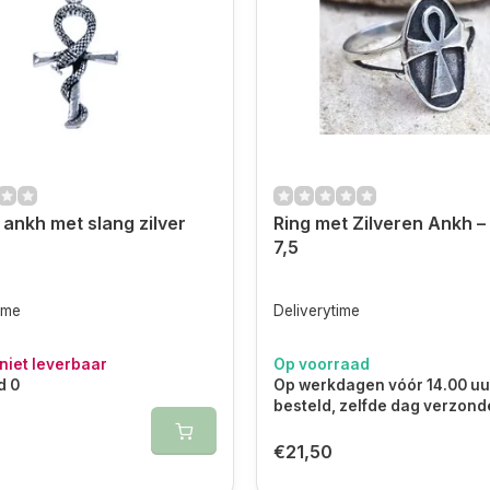
ankh met slang zilver
Ring met Zilveren Ankh –
7,5
ime
Deliverytime
 niet leverbaar
Op voorraad
d 0
Op werkdagen vóór 14.00 uu
besteld, zelfde dag verzon
€21,50