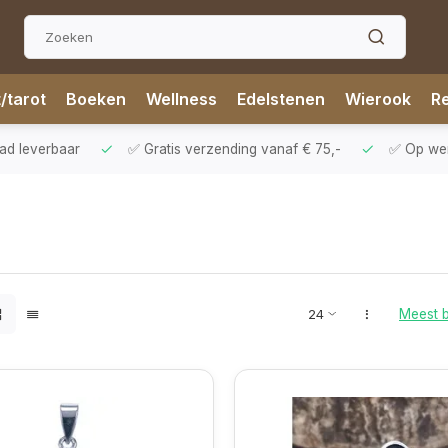
t/tarot
Boeken
Wellness
Edelstenen
Wierook
Re
aad leverbaar
✅ Gratis verzending vanaf € 75,-
✅ Op werk
Meest 