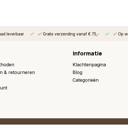
aad leverbaar
✅ Gratis verzending vanaf € 75,-
✅ Op we
Informatie
thoden
Klachtenpagina
n & retourneren
Blog
Categorieën
unt