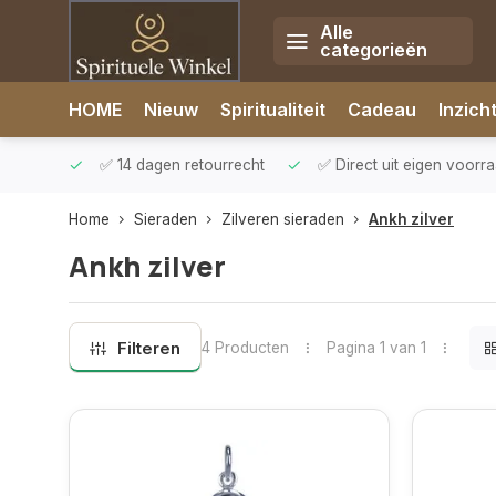
Alle
categorieën
Afrekenen is uitgeschakeld.
HOME
Nieuw
Spiritualiteit
Cadeau
Inzich
rzonden
✅ 14 dagen retourrecht
✅ Direct uit eigen voorr
Home
Sieraden
Zilveren sieraden
Ankh zilver
Ankh zilver
Filteren
4 Producten
Pagina 1 van 1