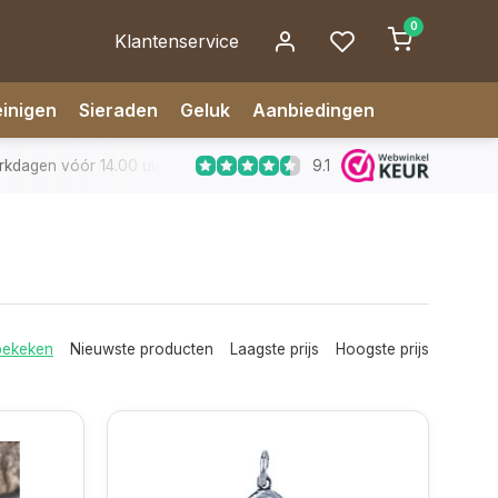
0
Klantenservice
inigen
Sieraden
Geluk
Aanbiedingen
9.1
dagen vóór 14.00 uur besteld, zelfde dag verzonden
✅ 14 da
bekeken
Nieuwste producten
Laagste prijs
Hoogste prijs