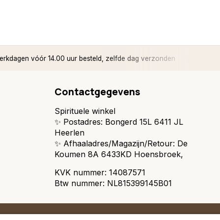
rkdagen vóór 14.00 uur besteld, zelfde dag verzonden
✅ 14 d
Contactgegevens
Spirituele winkel
✨ Postadres: Bongerd 15L 6411 JL
Heerlen
✨ Afhaaladres/Magazijn/Retour: De
Koumen 8A 6433KD Hoensbroek,
KVK nummer: 14087571
Btw nummer: NL815399145B01