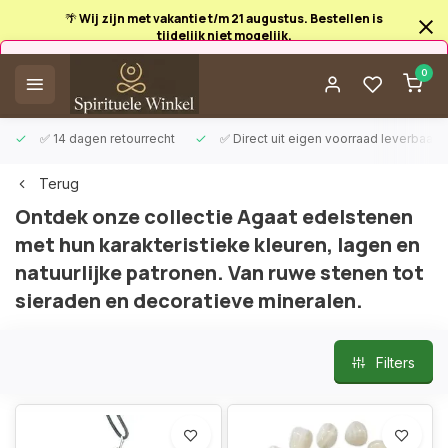
🌴 Wij zijn met vakantie t/m 21 augustus. Bestellen is
tijdelijk niet mogelijk.
Afrekenen is uitgeschakeld.
0
✅ 14 dagen retourrecht
✅ Direct uit eigen voorraad leverbaar
Terug
Ontdek onze collectie Agaat edelstenen
met hun karakteristieke kleuren, lagen en
natuurlijke patronen. Van ruwe stenen tot
sieraden en decoratieve mineralen.
Filters