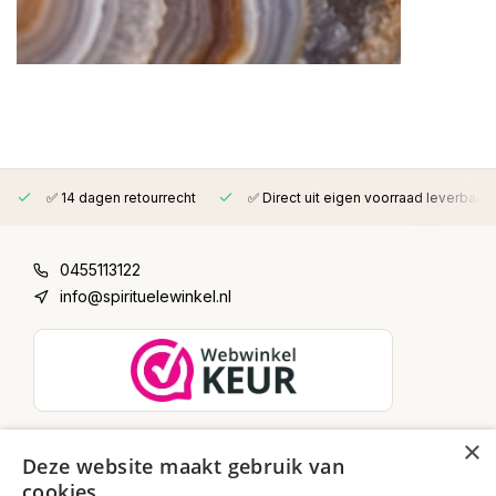
✅ 14 dagen retourrecht
✅ Direct uit eigen voorraad leverbaar
0455113122
info@spirituelewinkel.nl
×
Deze website maakt gebruik van
Schrijf je in voor onze nieuwsbrief
cookies.