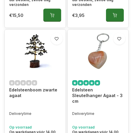
verzonden
verzonden
€15,50
€3,95
Edelsteenboom zwarte
Edelsteen
agaat
Sleutelhanger Agaat - 3
cm
Deliverytime
Deliverytime
Op voorraad
Op voorraad
Op werkdagen vóór 14.00
Op werkdagen vóór 14.00