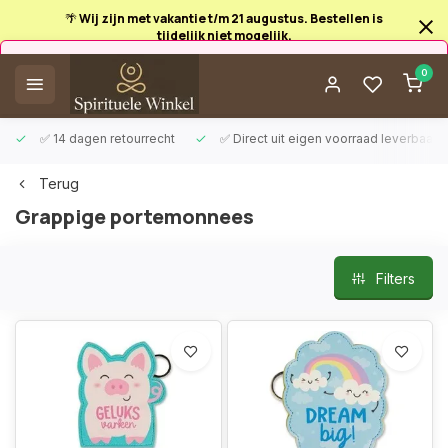
🌴 Wij zijn met vakantie t/m 21 augustus. Bestellen is
tijdelijk niet mogelijk.
Afrekenen is uitgeschakeld.
0
✅ 14 dagen retourrecht
✅ Direct uit eigen voorraad leverbaar
Terug
Grappige portemonnees
Filters