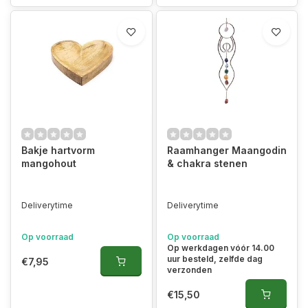
Bakje hartvorm
Raamhanger Maangodin
mangohout
& chakra stenen
Deliverytime
Deliverytime
Op voorraad
Op voorraad
Op werkdagen vóór 14.00
uur besteld, zelfde dag
€7,95
verzonden
€15,50