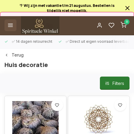
🌴 Wij zijn met vakantie t/m 21 augustus. Bestellen is
tijdelijk niet mogelijk.
Afrekenen is uitgeschakeld.
0
✅ 14 dagen retourrecht
✅ Direct uit eigen voorraad leverbaar
Terug
Huis decoratie
Filters