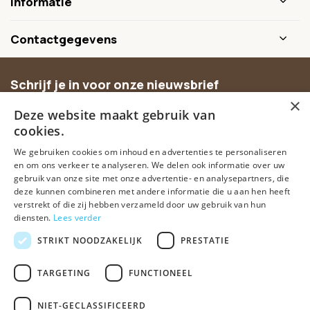
Informatie
Contactgegevens
Schrijf je in voor onze nieuwsbrief
×
Ontvang inspiratie, nieuwe producten en exclusieve
Deze website maakt gebruik van
aanbiedingen.
cookies.
We gebruiken cookies om inhoud en advertenties te personaliseren
Abonneer
en om ons verkeer te analyseren. We delen ook informatie over uw
gebruik van onze site met onze advertentie- en analysepartners, die
deze kunnen combineren met andere informatie die u aan hen heeft
verstrekt of die zij hebben verzameld door uw gebruik van hun
diensten.
Lees verder
STRIKT NOODZAKELIJK
PRESTATIE
TARGETING
FUNCTIONEEL
© Spirituele winkel • Sinds 2006 • Dé vertrouwde spirituele webshop
van Nederland
NIET-GECLASSIFICEERD
Algemene voorwaarden
Disclaimer
Privacy Policy
Sitemap