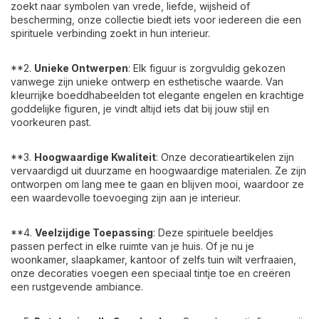
zoekt naar symbolen van vrede, liefde, wijsheid of
bescherming, onze collectie biedt iets voor iedereen die een
spirituele verbinding zoekt in hun interieur.
**2.
Unieke Ontwerpen
: Elk figuur is zorgvuldig gekozen
vanwege zijn unieke ontwerp en esthetische waarde. Van
kleurrijke boeddhabeelden tot elegante engelen en krachtige
goddelijke figuren, je vindt altijd iets dat bij jouw stijl en
voorkeuren past.
**3.
Hoogwaardige Kwaliteit
: Onze decoratieartikelen zijn
vervaardigd uit duurzame en hoogwaardige materialen. Ze zijn
ontworpen om lang mee te gaan en blijven mooi, waardoor ze
een waardevolle toevoeging zijn aan je interieur.
**4.
Veelzijdige Toepassing
: Deze spirituele beeldjes
passen perfect in elke ruimte van je huis. Of je nu je
woonkamer, slaapkamer, kantoor of zelfs tuin wilt verfraaien,
onze decoraties voegen een speciaal tintje toe en creëren
een rustgevende ambiance.