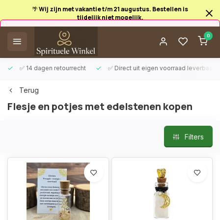
🌴 Wij zijn met vakantie t/m 21 augustus. Bestellen is
tijdelijk niet mogelijk.
Afrekenen is uitgeschakeld.
0
✅ 14 dagen retourrecht
✅ Direct uit eigen voorraad leverbaar
Terug
Flesje en potjes met edelstenen kopen
Filters