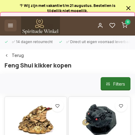
🌴 Wij zijn met vakantie t/m 21 augustus. Bestellen is
tijdelijk niet mogelijk.
Afrekenen is uitgeschakeld.
0
✅ 14 dagen retourrecht
✅ Direct uit eigen voorraad leverbaar
Terug
Feng Shui kikker kopen
Filters