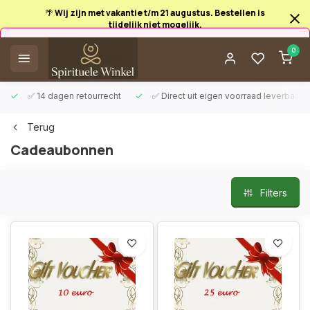
🌴 Wij zijn met vakantie t/m 21 augustus. Bestellen is
tijdelijk niet mogelijk.
Afrekenen is uitgeschakeld.
0
✅ 14 dagen retourrecht
✅ Direct uit eigen voorraad leverbaar
Terug
Cadeaubonnen
Filters