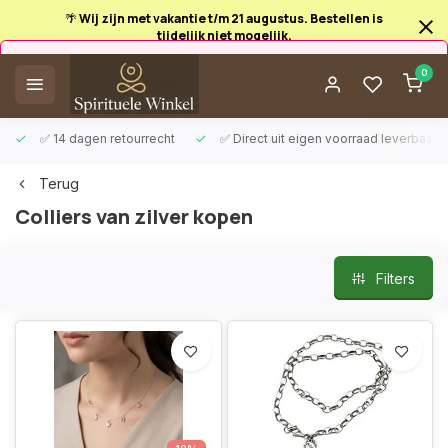
🌴 Wij zijn met vakantie t/m 21 augustus. Bestellen is
tijdelijk niet mogelijk.
Afrekenen is uitgeschakeld.
0
✅ 14 dagen retourrecht
✅ Direct uit eigen voorraad leverbaar
Terug
Colliers van zilver kopen
Filters