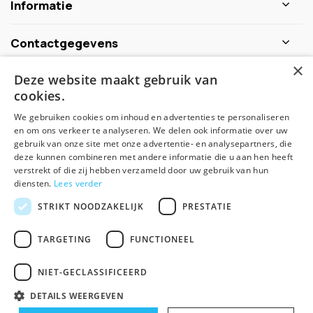
Informatie
Contactgegevens
×
Deze website maakt gebruik van
Schijf je nu in voor de nieuwsbrief
cookies.
We gebruiken cookies om inhoud en advertenties te personaliseren
Abonneer
en om ons verkeer te analyseren. We delen ook informatie over uw
gebruik van onze site met onze advertentie- en analysepartners, die
deze kunnen combineren met andere informatie die u aan hen heeft
verstrekt of die zij hebben verzameld door uw gebruik van hun
diensten.
Lees verder
STRIKT NOODZAKELIJK
PRESTATIE
TARGETING
FUNCTIONEEL
© Spirituele winkel - Theme made by
Pie
NIET-GECLASSIFICEERD
Algemene voorwaarden
Disclaimer
Privacy Policy
Sitemap
DETAILS WEERGEVEN