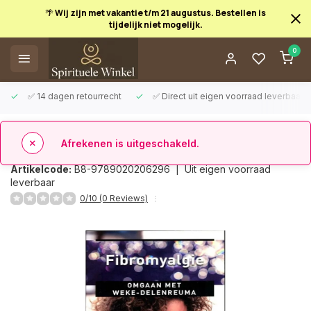
🌴 Wij zijn met vakantie t/m 21 augustus. Bestellen is
tijdelijk niet mogelijk.
Afrekenen is uitgeschakeld.
0
✅ 14 dagen retourrecht
✅ Direct uit eigen voorraad leverbaar
Terug
Fibromyalgie
Artikelcode:
B8-9789020206296 |
Uit eigen voorraad
leverbaar
0/10 (0 Reviews)