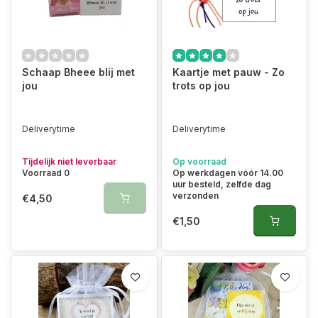
Schaap Bheee blij met
Kaartje met pauw - Zo
jou
trots op jou
Deliverytime
Deliverytime
Tijdelijk niet leverbaar
Op voorraad
Voorraad 0
Op werkdagen vóór 14.00
uur besteld, zelfde dag
verzonden
€4,50
€1,50