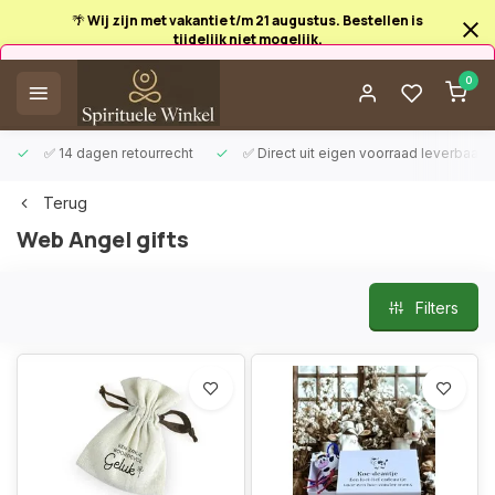
🌴 Wij zijn met vakantie t/m 21 augustus. Bestellen is
tijdelijk niet mogelijk.
Afrekenen is uitgeschakeld.
0
✅ 14 dagen retourrecht
✅ Direct uit eigen voorraad leverbaar
Terug
Web Angel gifts
Filters