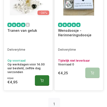
-34%
Tranen van geluk
Wensdoosje -
Herinneringsdoosje
Deliverytime
Deliverytime
Op voorraad
Tijdelijk niet leverbaar
Op werkdagen vóór 14.00
Voorraad 0
uur besteld, zelfde dag
verzonden
€4,25
€7,50
€4,95
1