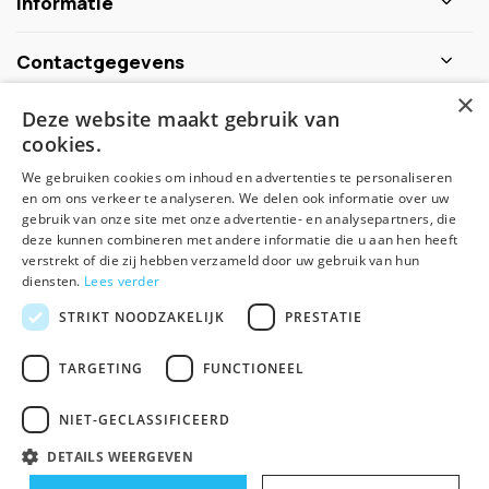
Informatie
Contactgegevens
×
Deze website maakt gebruik van
Schijf je nu in voor de nieuwsbrief
cookies.
We gebruiken cookies om inhoud en advertenties te personaliseren
Abonneer
en om ons verkeer te analyseren. We delen ook informatie over uw
gebruik van onze site met onze advertentie- en analysepartners, die
deze kunnen combineren met andere informatie die u aan hen heeft
verstrekt of die zij hebben verzameld door uw gebruik van hun
diensten.
Lees verder
STRIKT NOODZAKELIJK
PRESTATIE
TARGETING
FUNCTIONEEL
© Spirituele winkel - Theme made by
Pie
NIET-GECLASSIFICEERD
Algemene voorwaarden
Disclaimer
Privacy Policy
Sitemap
DETAILS WEERGEVEN