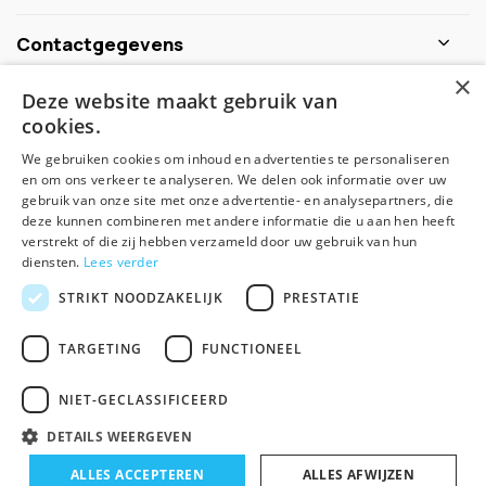
Contactgegevens
×
Deze website maakt gebruik van
Schijf je nu in voor de nieuwsbrief
cookies.
We gebruiken cookies om inhoud en advertenties te personaliseren
Abonneer
en om ons verkeer te analyseren. We delen ook informatie over uw
gebruik van onze site met onze advertentie- en analysepartners, die
deze kunnen combineren met andere informatie die u aan hen heeft
verstrekt of die zij hebben verzameld door uw gebruik van hun
diensten.
Lees verder
STRIKT NOODZAKELIJK
PRESTATIE
TARGETING
FUNCTIONEEL
© Spirituele winkel - Theme made by
Pie
NIET-GECLASSIFICEERD
Algemene voorwaarden
Disclaimer
Privacy Policy
Sitemap
DETAILS WEERGEVEN
ALLES ACCEPTEREN
ALLES AFWIJZEN