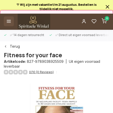
🌴 Wij zijn met vakantie t/m 21 augustus. Bestellen is
tijdelijk niet mogelijk.
Afrekenen is uitgeschakeld.
0
✅ 14 dagen retourrecht
✅ Direct uit eigen voorraad leverbaar
Terug
Fitness for your face
Artikelcode:
B27-9789038925509 |
Uit eigen voorraad
leverbaar
0/10 (0 Reviews)