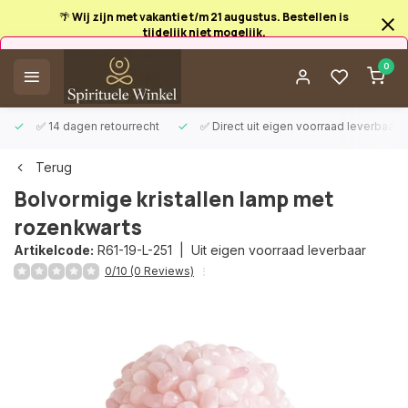
🌴 Wij zijn met vakantie t/m 21 augustus. Bestellen is
tijdelijk niet mogelijk.
Afrekenen is uitgeschakeld.
0
✅ 14 dagen retourrecht
✅ Direct uit eigen voorraad leverbaar
Terug
Bolvormige kristallen lamp met
rozenkwarts
Artikelcode:
R61-19-L-251 |
Uit eigen voorraad leverbaar
0/10 (0 Reviews)