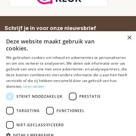
Schrijf je in voor onze nieuwsbrief
×
Ontvang inspiratie, nieuwe producten en exclusieve
Deze website maakt gebruik van
aanbiedingen.
cookies.
We gebruiken cookies om inhoud en advertenties te personaliseren
Abonneer
en om ons verkeer te analyseren. We delen ook informatie over uw
gebruik van onze site met onze advertentie- en analysepartners, die
deze kunnen combineren met andere informatie die u aan hen heeft
verstrekt of die zij hebben verzameld door uw gebruik van hun
diensten.
Lees verder
STRIKT NOODZAKELIJK
PRESTATIE
TARGETING
FUNCTIONEEL
© Spirituele winkel • Sinds 2006 • Dé vertrouwde spirituele webshop
van Nederland
NIET-GECLASSIFICEERD
Algemene voorwaarden
Disclaimer
Privacy Policy
Sitemap
DETAILS WEERGEVEN