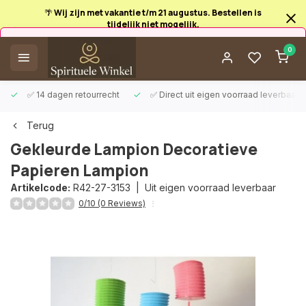
🌴 Wij zijn met vakantie t/m 21 augustus. Bestellen is
tijdelijk niet mogelijk.
Afrekenen is uitgeschakeld.
0
✅ 14 dagen retourrecht
✅ Direct uit eigen voorraad leverbaar
Terug
Gekleurde Lampion Decoratieve
Papieren Lampion
Artikelcode:
R42-27-3153 |
Uit eigen voorraad leverbaar
0/10 (0 Reviews)