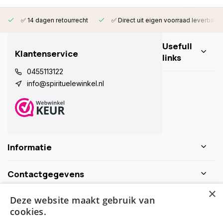
✅ 14 dagen retourrecht
✅ Direct uit eigen voorraad leverbaar
Usefull
Klantenservice
links
0455113122
info@spirituelewinkel.nl
Informatie
Contactgegevens
×
Deze website maakt gebruik van
Schijf je nu in voor de nieuwsbrief
cookies.