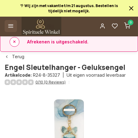
🌴 Wij zijn met vakantie t/m 21 augustus. Bestellen is
tijdelijk niet mogelijk.
Afrekenen is uitgeschakeld.
0
✅ 14 dagen retourrecht
✅ Direct uit eigen voorraad leverbaar
Terug
Engel Sleutelhanger - Geluksengel
Artikelcode:
R24-8-35327 |
Uit eigen voorraad leverbaar
0/10 (0 Reviews)