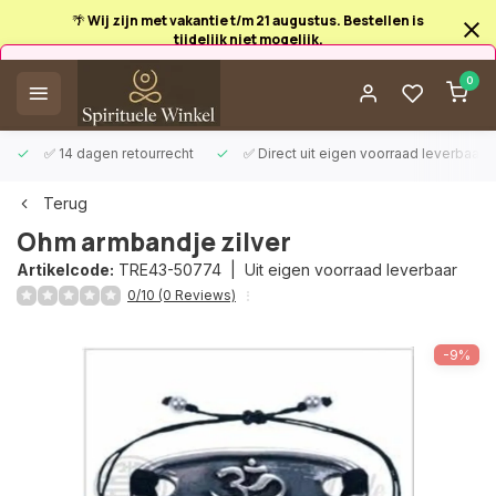
🌴 Wij zijn met vakantie t/m 21 augustus. Bestellen is
tijdelijk niet mogelijk.
Afrekenen is uitgeschakeld.
0
✅ 14 dagen retourrecht
✅ Direct uit eigen voorraad leverbaar
Terug
Ohm armbandje zilver
Artikelcode:
TRE43-50774 |
Uit eigen voorraad leverbaar
0/10 (0 Reviews)
-9%