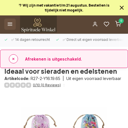
🌴 Wij zijn met vakantie t/m 21 augustus. Bestellen is
tijdelijk niet mogelijk.
Afrekenen is uitgeschakeld.
0
✅ 14 dagen retourrecht
✅ Direct uit eigen voorraad leverbaar
Terug
3x Stoffen Zakjes met Bloemenprint -
Ideaal voor sieraden en edelstenen
Artikelcode:
R27-2-Y16.19.65 |
Uit eigen voorraad leverbaar
0/10 (0 Reviews)