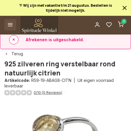
🌴 Wij zijn met vakantie t/m 21 augustus. Bestellen is
tijdelijk niet mogelijk.
Afrekenen is uitgeschakeld.
0
✅ 14 dagen retourrecht
✅ Direct uit eigen voorraad leverbaar
Terug
925 zilveren ring verstelbaar rond
natuurlijk citrien
Artikelcode:
R59-19-ABAG8-CITN |
Uit eigen voorraad
leverbaar
0/10 (0 Reviews)