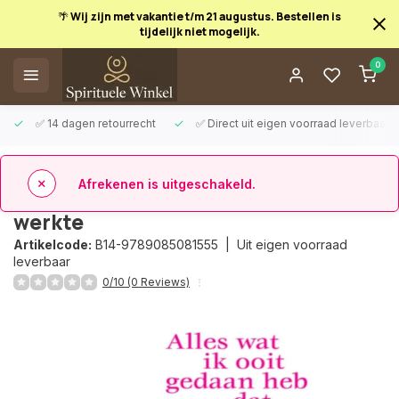
🌴 Wij zijn met vakantie t/m 21 augustus. Bestellen is
tijdelijk niet mogelijk.
Afrekenen is uitgeschakeld.
0
✅ 14 dagen retourrecht
✅ Direct uit eigen voorraad leverbaar
Terug
Alles wat ik ooit gedaan heb dat
werkte
Artikelcode:
B14-9789085081555 |
Uit eigen voorraad
leverbaar
0/10 (0 Reviews)