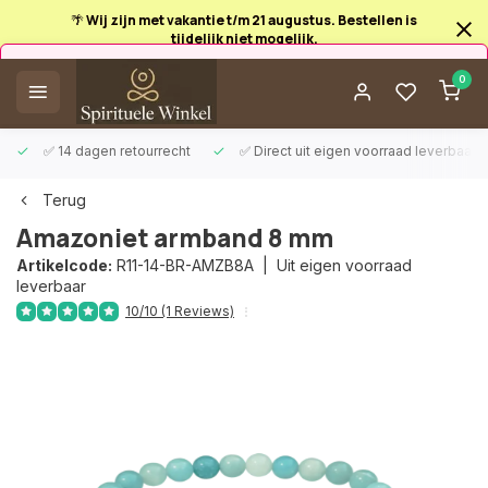
🌴 Wij zijn met vakantie t/m 21 augustus. Bestellen is
tijdelijk niet mogelijk.
Afrekenen is uitgeschakeld.
0
✅ 14 dagen retourrecht
✅ Direct uit eigen voorraad leverbaar
Terug
Amazoniet armband 8 mm
Artikelcode:
R11-14-BR-AMZB8A |
Uit eigen voorraad
leverbaar
10/10 (1 Reviews)