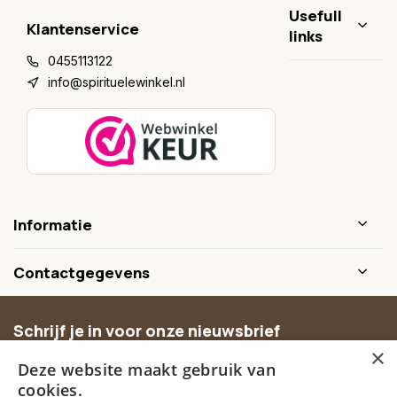
Usefull
Klantenservice
links
0455113122
info@spirituelewinkel.nl
Informatie
Contactgegevens
Schrijf je in voor onze nieuwsbrief
×
Ontvang inspiratie, nieuwe producten en exclusieve
Deze website maakt gebruik van
aanbiedingen.
cookies.