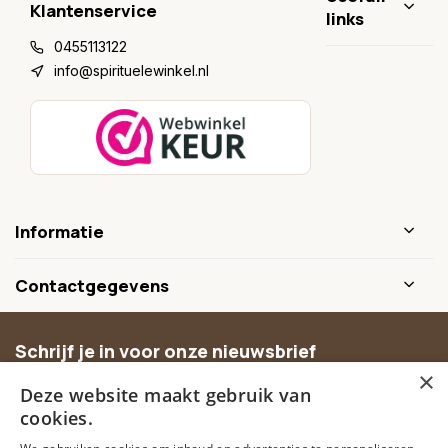
Klantenservice
links
0455113122
info@spirituelewinkel.nl
Informatie
Contactgegevens
Schrijf je in voor onze nieuwsbrief
×
Ontvang inspiratie, nieuwe producten en exclusieve
Deze website maakt gebruik van
aanbiedingen.
cookies.