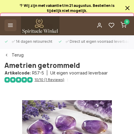
🌴 Wij zijn met vakantie t/m 21 augustus. Bestellen is
tijdelijk niet mogelijk.
Afrekenen is uitgeschakeld.
0
✅ 14 dagen retourrecht
✅ Direct uit eigen voorraad leverbaar
Terug
Ametrien getrommeld
Artikelcode:
R57-5 |
Uit eigen voorraad leverbaar
10/10 (1 Reviews)