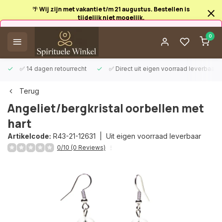
🌴 Wij zijn met vakantie t/m 21 augustus. Bestellen is
tijdelijk niet mogelijk.
Afrekenen is uitgeschakeld.
0
✅ 14 dagen retourrecht
✅ Direct uit eigen voorraad leverbaar
Terug
Angeliet/bergkristal oorbellen met
hart
Artikelcode:
R43-21-12631 |
Uit eigen voorraad leverbaar
0/10 (0 Reviews)