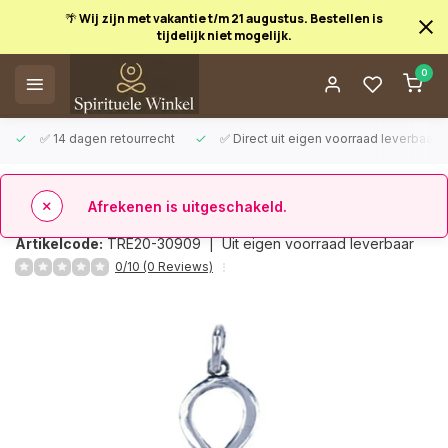
🌴 Wij zijn met vakantie t/m 21 augustus. Bestellen is
tijdelijk niet mogelijk.
Afrekenen is uitgeschakeld.
0
✅ 14 dagen retourrecht
✅ Direct uit eigen voorraad leverbaar
Terug
Ankh hangertje zilver
Artikelcode:
TRE20-30909 |
Uit eigen voorraad leverbaar
0/10 (0 Reviews)