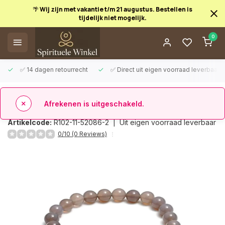
🌴 Wij zijn met vakantie t/m 21 augustus. Bestellen is
tijdelijk niet mogelijk.
Afrekenen is uitgeschakeld.
0
✅ 14 dagen retourrecht
✅ Direct uit eigen voorraad leverbaar
Terug
Armband agaat 8 mm
Artikelcode:
R102-11-52086-2 |
Uit eigen voorraad leverbaar
0/10 (0 Reviews)