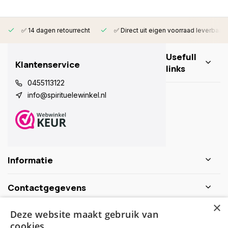
✅ 14 dagen retourrecht
✅ Direct uit eigen voorraad leverbaar
Usefull
Klantenservice
links
0455113122
info@spirituelewinkel.nl
Informatie
Contactgegevens
×
Deze website maakt gebruik van
Schijf je nu in voor de nieuwsbrief
cookies.