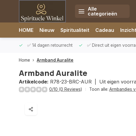
Alle
categorieën
Afrekenen is uitgeschakeld.
HOME
Nieuw
Spiritualiteit
Cadeau
Inzich
rzonden
✅ 14 dagen retourrecht
✅ Direct uit eigen voorr
Home
Armband Auralite
Armband Auralite
Artikelcode:
R78-23-BRC-AUR |
Uit eigen voorr
0/10 (0 Reviews)
Toon alle:
Armbandjes v