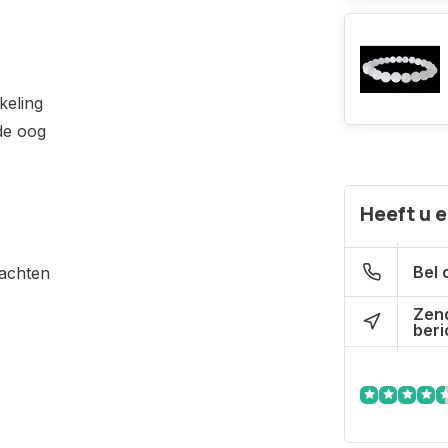
keling
de oog
Heeft u 
Bel 
dachten
Zen
beri