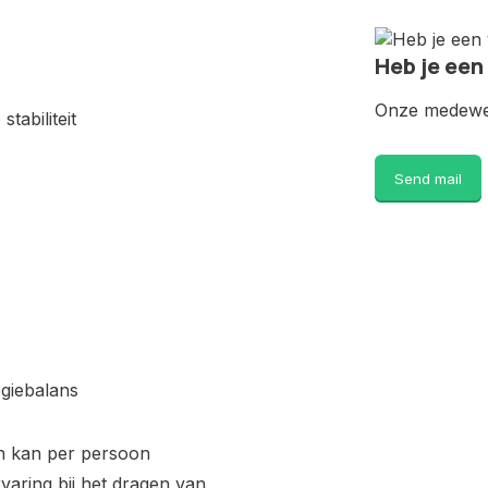
Heb je een
Onze medewer
tabiliteit
Send mail
rgiebalans
en kan per persoon
rvaring bij het dragen van