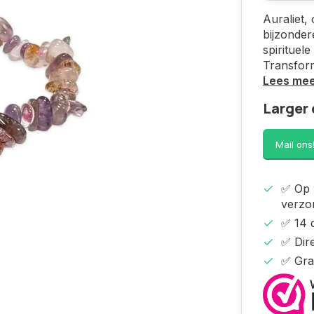
Auraliet,
bijzonder
spirituel
Transform
Lees me
Larger 
Mail ons
✅ Op 
verzo
✅ 14 
✅ Dire
✅ Gra