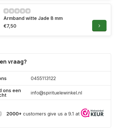
Armband witte Jade 8 mm
€7,50
een vraag?
ons
0455113122
d ons een
info@spirituelewinkel.nl
cht
2000+
customers give us a 9.1 at