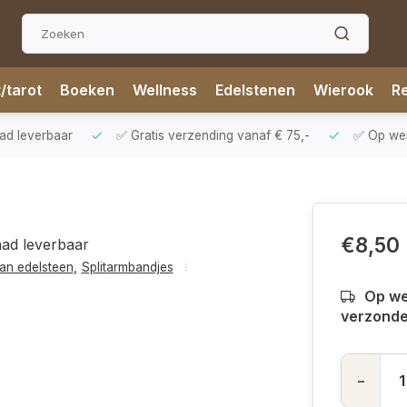
t/tarot
Boeken
Wellness
Edelstenen
Wierook
Re
aad leverbaar
✅ Gratis verzending vanaf € 75,-
✅ Op werk
€8,50
aad leverbaar
an edelsteen
,
Splitarmbandjes
Op we
verzond
-