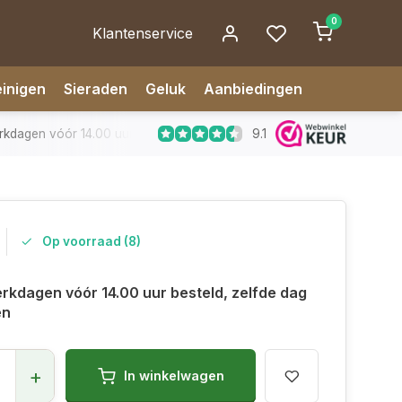
0
Klantenservice
inigen
Sieraden
Geluk
Aanbiedingen
9.1
dagen vóór 14.00 uur besteld, zelfde dag verzonden
✅ 14 da
Op voorraad (8)
rkdagen vóór 14.00 uur besteld, zelfde dag
en
+
In winkelwagen