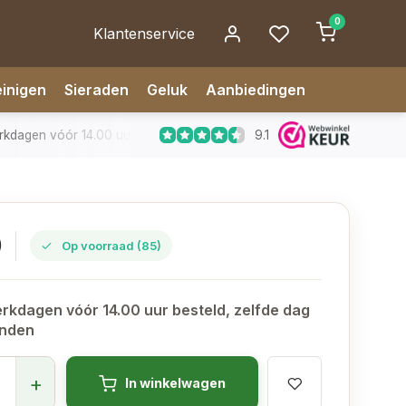
0
Klantenservice
inigen
Sieraden
Geluk
Aanbiedingen
9.1
dagen vóór 14.00 uur besteld, zelfde dag verzonden
✅ 14 da
0
Op voorraad (85)
rkdagen vóór 14.00 uur besteld, zelfde dag
onden
+
In winkelwagen