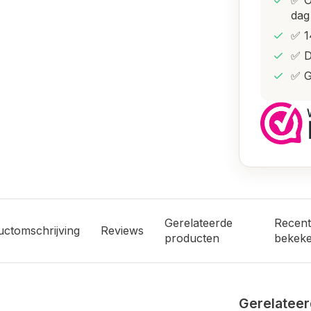
✅ O
dag
✅ 1
✅ D
✅ G
Gerelateerde
Recent
uctomschrijving
Reviews
producten
bekek
Gerelateer