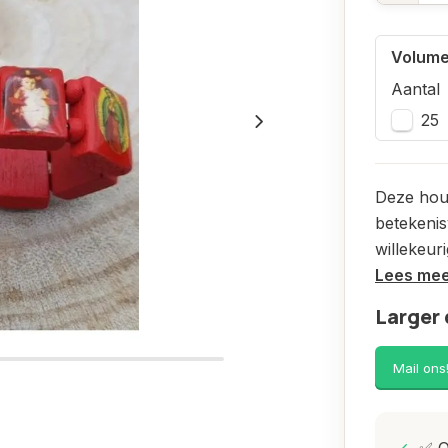
Volume
Aantal
25
Deze hout
betekenis
willekeuri
Lees me
Larger 
Mail ons