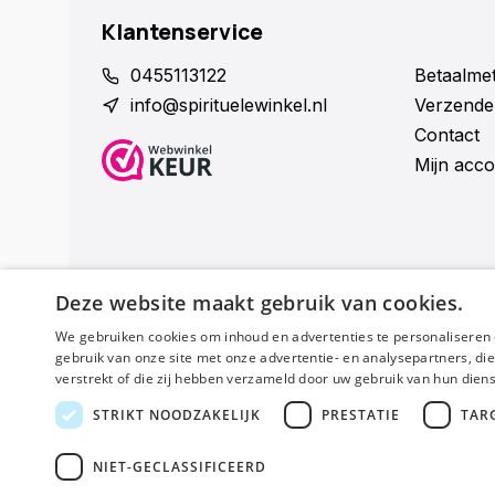
Klantenservice
0455113122
Betaalme
info@spirituelewinkel.nl
Verzende
Contact
Mijn acco
Deze website maakt gebruik van cookies.
We gebruiken cookies om inhoud en advertenties te personaliseren 
Schijf je nu in voor de nieuwsbrief
gebruik van onze site met onze advertentie- en analysepartners, d
verstrekt of die zij hebben verzameld door uw gebruik van hun dien
STRIKT NOODZAKELIJK
PRESTATIE
TAR
Algemene voorwaarden
Disclaimer
Privacy Policy
Sit
NIET-GECLASSIFICEERD
© Spirituele winkel - Theme made by
Pie