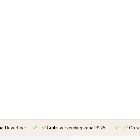
aad leverbaar
✅ Gratis verzending vanaf € 75,-
✅ Op we