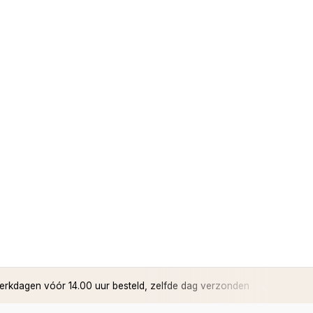
rkdagen vóór 14.00 uur besteld, zelfde dag verzonden
✅ 14 d