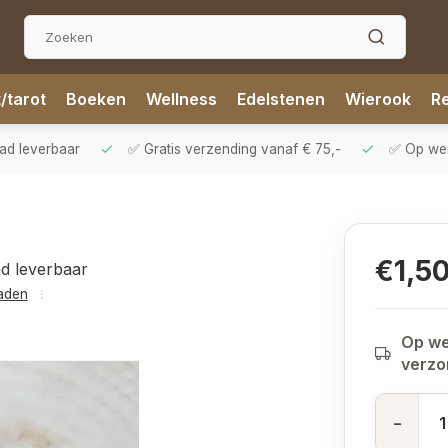
t/tarot
Boeken
Wellness
Edelstenen
Wierook
Re
aad leverbaar
✅ Gratis verzending vanaf € 75,-
✅ Op werk
€1,5
ad leverbaar
raden
Op we
verz
-