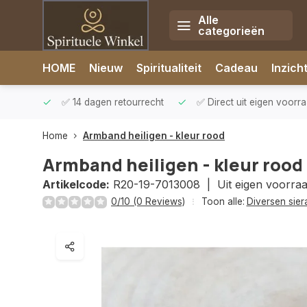
Alle
categorieën
Afrekenen is uitgeschakeld.
HOME
Nieuw
Spiritualiteit
Cadeau
Inzich
rzonden
✅ 14 dagen retourrecht
✅ Direct uit eigen voorr
Home
Armband heiligen - kleur rood
Armband heiligen - kleur rood
Artikelcode:
R20-19-7013008 |
Uit eigen voorra
0/10 (0 Reviews)
Toon alle:
Diversen sie