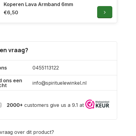
Koperen Lava Armband 6mm
€6,50
een vraag?
ons
0455113122
d ons een
info@spirituelewinkel.nl
cht
2000+
customers give us a 9.1 at