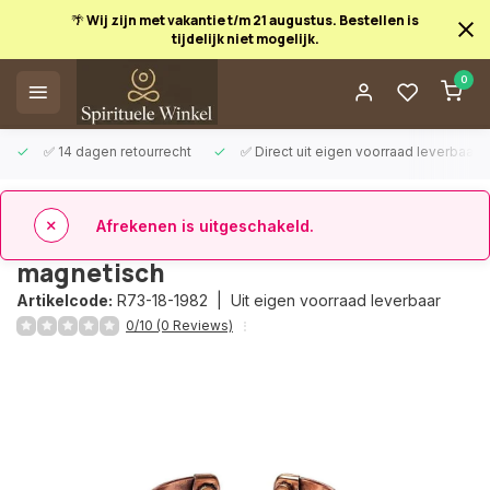
🌴 Wij zijn met vakantie t/m 21 augustus. Bestellen is
tijdelijk niet mogelijk.
Afrekenen is uitgeschakeld.
0
✅ 14 dagen retourrecht
✅ Direct uit eigen voorraad leverbaar
Terug
Armband koper vier koorden
magnetisch
Artikelcode:
R73-18-1982 |
Uit eigen voorraad leverbaar
0/10 (0 Reviews)