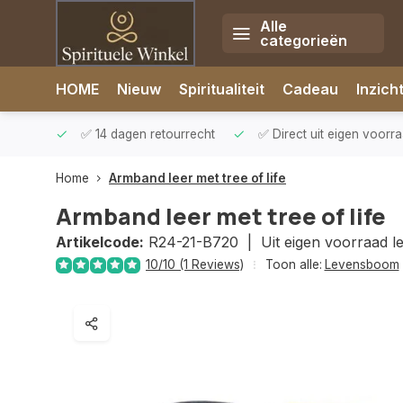
Alle
categorieën
Afrekenen is uitgeschakeld.
HOME
Nieuw
Spiritualiteit
Cadeau
Inzich
rzonden
✅ 14 dagen retourrecht
✅ Direct uit eigen voorr
Home
Armband leer met tree of life
Armband leer met tree of life
Artikelcode:
R24-21-B720 |
Uit eigen voorraad l
10/10 (1 Reviews)
Toon alle:
Levensboom