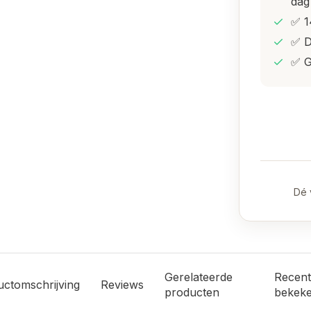
dag
✅ 1
✅ D
✅ G
Dé 
Gerelateerde
Recent
uctomschrijving
Reviews
producten
bekek