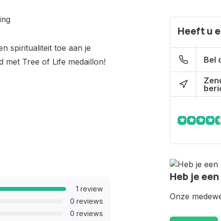
ing
Heeft u 
spiritualiteit toe aan je
Bel 
 met Tree of Life medaillon!
Zen
beri
Heb je een
1 review
Onze medewer
0 reviews
0 reviews