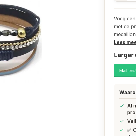
Voeg een s
met de pr
medaillon
Lees me
Larger 
Mail ons
Waarom
Al 
pro
Vei
✅ O