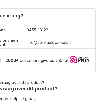
een vraag?
ons
0455113122
d ons een
info@spirituelewinkel.nl
cht
2000+
customers give us a 9.1 at
 vraag over dit product?
ker helpt je graag