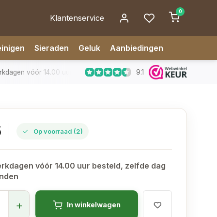
0
Klantenservice
inigen
Sieraden
Geluk
Aanbiedingen
9.1
dagen vóór 14.00 uur besteld, zelfde dag verzonden
✅ 14 da
5
Op voorraad (2)
rkdagen vóór 14.00 uur besteld, zelfde dag
onden
+
In winkelwagen