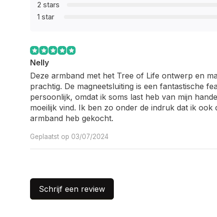
2 stars
1 star
Nelly
Deze armband met het Tree of Life ontwerp en magn
prachtig. De magneetsluiting is een fantastische fe
persoonlijk, omdat ik soms last heb van mijn handen
moeilijk vind. Ik ben zo onder de indruk dat ik ook
armband heb gekocht.
Geplaatst op 03/07/2024
Schrijf een review