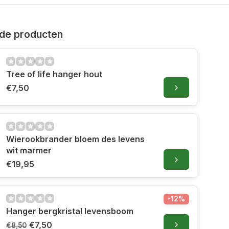
de producten
Tree of life hanger hout
€7,50
Wierookbrander bloem des levens
wit marmer
€19,95
-12%
Hanger bergkristal levensboom
€7,50
€8,50