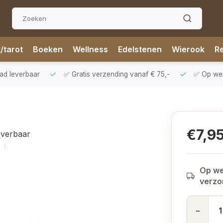
t/tarot
Boeken
Wellness
Edelstenen
Wierook
Re
aad leverbaar
✅ Gratis verzending vanaf € 75,-
✅ Op werk
€7,9
everbaar
Op we
verz
-