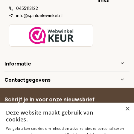
0455113122
info@spirituelewinkel.nl
Informatie
Contactgegevens
Schrijf je in voor onze nieuwsbrief
×
Ontvang inspiratie, nieuwe producten en exclusieve
Deze website maakt gebruik van
aanbiedingen.
cookies.
We gebruiken cookies om inhoud en advertenties te personaliseren
Abonneer