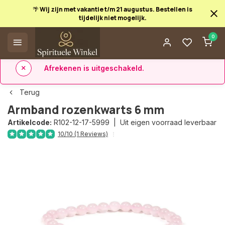
🌴 Wij zijn met vakantie t/m 21 augustus. Bestellen is
tijdelijk niet mogelijk.
Afrekenen is uitgeschakeld.
0
✅ 14 dagen retourrecht
✅ Direct uit eigen voorraad leverbaar
Terug
Armband rozenkwarts 6 mm
Artikelcode:
R102-12-17-5999 |
Uit eigen voorraad leverbaar
10/10 (1 Reviews)